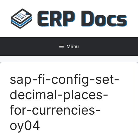
Skip
to
content
Menu
sap-fi-config-set-
decimal-places-
for-currencies-
oy04