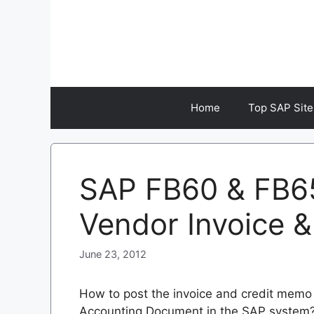
Skip
to
content
Home
Top SAP Site
SAP FB60 & FB65
Vendor Invoice 
June 23, 2012
How to post the invoice and credit memo
Accounting Document in the SAP system?