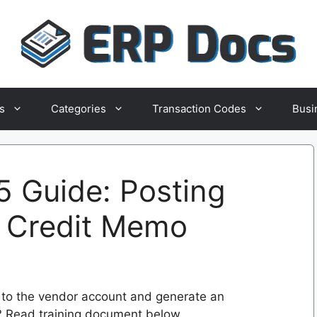
s
Categories
Transaction Codes
Busi
 Guide: Posting
& Credit Memo
 to the vendor account and generate an
 Read training document below..