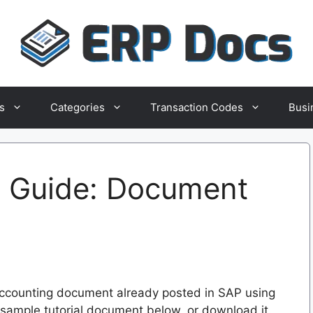
s
Categories
Transaction Codes
Busi
 Guide: Document
 accounting document already posted in SAP using
sample tutorial document below, or download it.