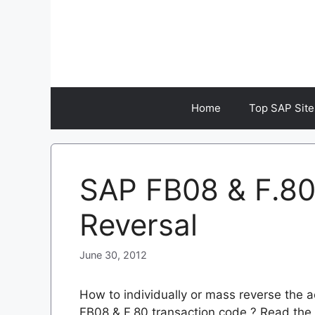
Skip
to
content
Home
Top SAP Site
SAP FB08 & F.80
Reversal
June 30, 2012
How to individually or mass reverse the
FB08 & F.80 transaction code ? Read the 