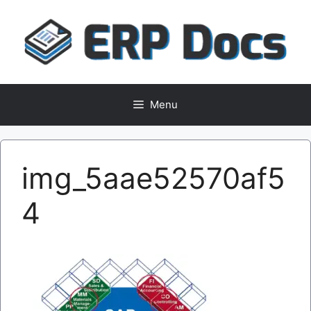
Skip
to
content
Menu
img_5aae52570af5
4