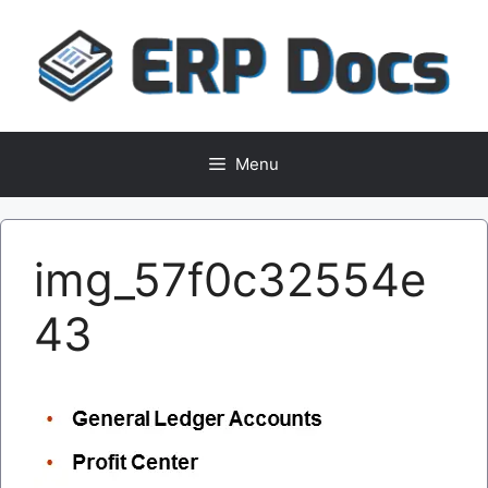
Skip
to
content
Menu
img_57f0c32554e
43